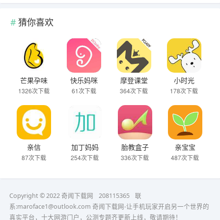
猜你喜欢
芒果孕味
快乐妈咪
摩登课堂
小时光
1326次下载
61次下载
364次下载
178次下载
亲信
加丁妈妈
胎教盒子
亲宝宝
87次下载
254次下载
336次下载
487次下载
Copyright © 2022 奇闻下载网
208115365
联
系:maroface1@outlook.com
奇闻下载网-让手机玩家开启另一个世界的
真实平台，十大网游门户，公测专题齐更新上线，敬请期待！