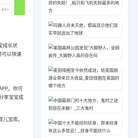
2020
玛雅人
2020
宝成长状
美国森
是可以快速
2020
麦田怪
2020
PP。你可
分享宝宝成
中国最
2020
育儿宝库。
中国十
2020