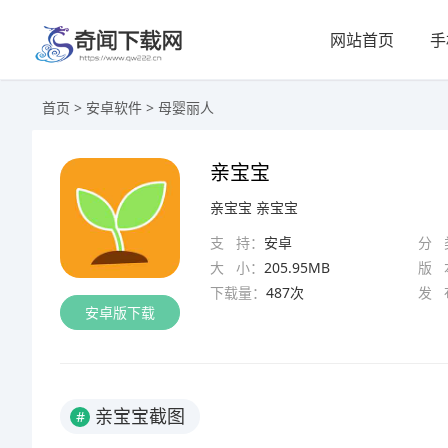
网站首页
手
首页
>
安卓软件
>
母婴丽人
亲宝宝
亲宝宝
亲宝宝
支 持：
安卓
分 
大 小：
205.95MB
版 
下载量：
487次
发 
安卓版下载
亲宝宝截图
#