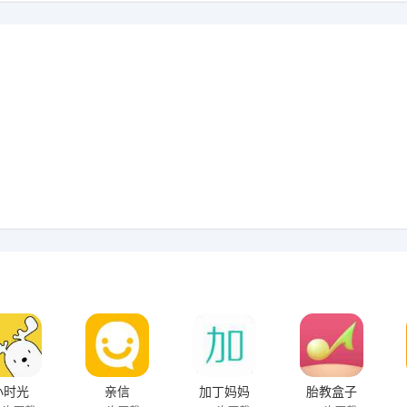
小时光
亲信
加丁妈妈
胎教盒子