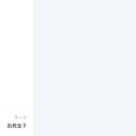
下一个
胎教盒子