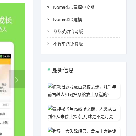
Nomad3D建模中文版
Nomad3D建模
都都英语官网版
不背单词免费版
最新信息
道教祖
2020
最神秘
2020
世界十