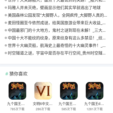
玛雅人并未灭绝，壁画显示他们其实早就逃出了地球
美国森林公园发现“大脚野人，全网疯传_大脚野人真的存在吗
麦田怪圈至今依然成谜，给英国旅游业带来巨大收益_麦田怪圈在英国的哪个地方
中国最邪门的十大地方，鬼村之谜到现在未解！_三大鬼村
中国十大不能纹的纹身，原来纹身有这么多禁忌！_纹身不能纹什么
世界十大幽灵船，航海史上最奇怪的十大幽灵事件！_世界六大幽灵船
时空隧道之谜，宇宙中是否存在平行空间_贵州时空隧道之谜
猜你喜欢
九个国王官方版
文明6中文汉化版
九个国王最新版
九个国王demo
785次下载
286次下载
585次下载
1281次下载