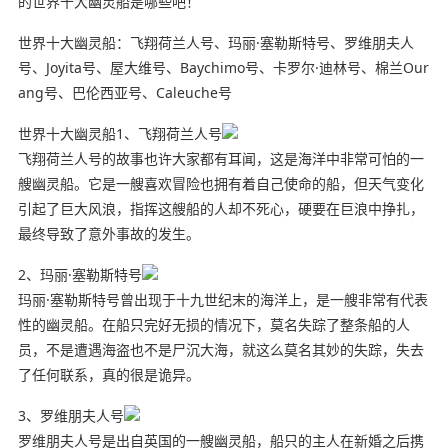
的世界十大幽灵船是哪些吧！
世界十大幽灵船：飞翔荷兰人号、玛丽·塞勒斯特号、罗维朋夫人
号、Joyita号、屋大维号、Baychimo号、卡罗尔·迪林号、棉兰Our
ang号、巴伦西亚号、Caleuche号
世界十大幽灵船1、飞翔荷兰人号
飞翔荷兰人号的故事也许大家都有耳闻，这是海洋中非常可怕的一
艘幽灵船。它是一艘喜欢冒险也拥有着自己使命的船，但天气变化
引起了巨大风浪，指挥这艘船的人却不死心，硬要在巨浪中挣扎，
最终导致了意外事故的发生。
2、玛丽·塞勒斯特号
玛丽·塞勒斯特号曾出现于十九世纪末的海洋上，是一艘非常有代表
性的幽灵船。在船只完好无损的情况下，莫名失踪了整条船的人
员，不是遭遇海盗也不是尸沉大海，就这么莫名其妙的失踪，失去
了任何联系，真的很是诡异。
3、罗维朋夫人号
罗维朋夫人号是出自英国的一艘幽灵船，船只的主人在新婚之后携