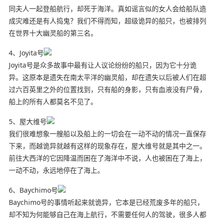
同夫人一起登船航行，却死于海洋。真如谣言似的女人会给船队造
成灾难还是有人捣鬼？我们不得而知，超级诡异的船只，也被排列
在世界十大幽灵船的第三名。
4、Joyita号
Joyita号是众多故事中最有让人议论纷纷的船只，因为它十分诡
异。这原本是遗失在南太平洋的幽灵船，却在遗失以后被人们在超
过六百英里之外的位置找到，只有船的身影，只有血液没有尸骨，
船上的所有人都莫名不见了。
5、屋大维号
我们很难想象一艘船以及船上的一切会在一动不动的情况一直保存
下来，而越诡异就越有这样的现象存在，屋大维号就是其中之一。
前往大西洋的它因降温而困在了海洋中不说，人也被困在了海上，
一动不动，永远地停在了海上。
6、Baychimo号
Baychimo号的事情听起来就诡异，它本是已经荒废多年的船只，
却不知为何能够自己在海上航行，不需要任何人的驾驶，很多人都