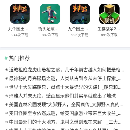
九个国王完整版
街头足球对决无广告版
九个国王汉化版
生存战争2.4四季版本下载
944次下载
887次下载
925次下载
891次下载
热门推荐
道教祖庭龙虎山悬棺之谜，几千年前古越人如何把悬棺放上悬崖的？
最神秘的月亮磁场之谜，人类从古到今从未停止探索_月球是不是月亮
世界十大失踪船只，盘点十大最诡异的失踪！_船只和飞机失踪最多的地方
玛雅人并未灭绝，壁画显示他们其实早就逃出了地球
美国森林公园发现“大脚野人，全网疯传_大脚野人真的存在吗
麦田怪圈至今依然成谜，给英国旅游业带来巨大收益_麦田怪圈在英国的哪个地方
中国最邪门的十大地方，鬼村之谜到现在未解！_三大鬼村