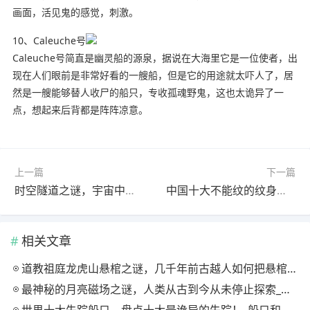
画面，活见鬼的感觉，刺激。
10、Caleuche号
Caleuche号简直是幽灵船的源泉，据说在大海里它是一位使者，出
现在人们眼前是非常好看的一艘船，但是它的用途就太吓人了，居
然是一艘能够替人收尸的船只，专收孤魂野鬼，这也太诡异了一
点，想起来后背都是阵阵凉意。
上一篇
下一篇
时空隧道之谜，宇宙中是否存在平行空间_贵州时空隧道之谜
中国十大不能纹的纹身，原来纹身有这么多禁忌！_纹身不能纹什么
相关文章
道教祖庭龙虎山悬棺之谜，几千年前古越人如何把悬棺放上悬崖的？
最神秘的月亮磁场之谜，人类从古到今从未停止探索_月球是不是月亮
世界十大失踪船只，盘点十大最诡异的失踪！_船只和飞机失踪最多的地方