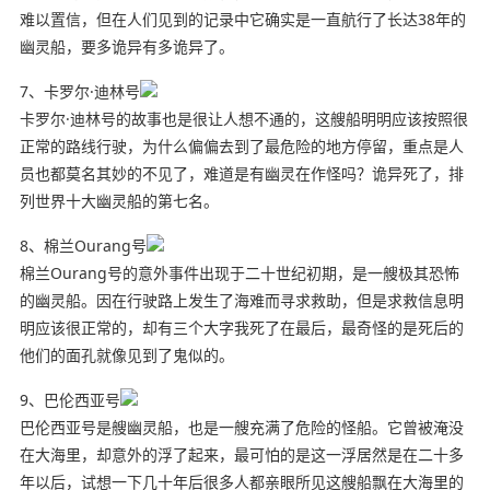
难以置信，但在人们见到的记录中它确实是一直航行了长达38年的
幽灵船，要多诡异有多诡异了。
7、卡罗尔·迪林号
卡罗尔·迪林号的故事也是很让人想不通的，这艘船明明应该按照很
正常的路线行驶，为什么偏偏去到了最危险的地方停留，重点是人
员也都莫名其妙的不见了，难道是有幽灵在作怪吗？诡异死了，排
列世界十大幽灵船的第七名。
8、棉兰Ourang号
棉兰Ourang号的意外事件出现于二十世纪初期，是一艘极其恐怖
的幽灵船。因在行驶路上发生了海难而寻求救助，但是求救信息明
明应该很正常的，却有三个大字我死了在最后，最奇怪的是死后的
他们的面孔就像见到了鬼似的。
9、巴伦西亚号
巴伦西亚号是艘幽灵船，也是一艘充满了危险的怪船。它曾被淹没
在大海里，却意外的浮了起来，最可怕的是这一浮居然是在二十多
年以后，试想一下几十年后很多人都亲眼所见这艘船飘在大海里的