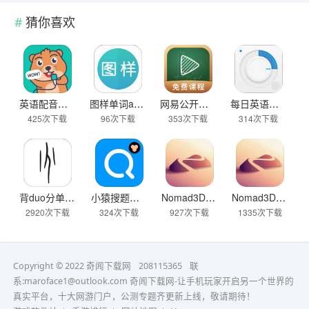
猜你喜欢
英语配音狂客户端
图样单词app无限背
网易公开课官网首页
每日英语听力免费版最新版
425次下载
96次下载
353次下载
314次下载
背duo分单词安卓版
小猿搜题下载作业帮官网
Nomad3D建模中文版
Nomad3D建模
2920次下载
324次下载
927次下载
1335次下载
Copyright © 2022 奇闻下载网
208115365
联
系:maroface1@outlook.com
奇闻下载网-让手机玩家开启另一个世界的
真实平台，十大网游门户，公测专题齐更新上线，敬请期待！