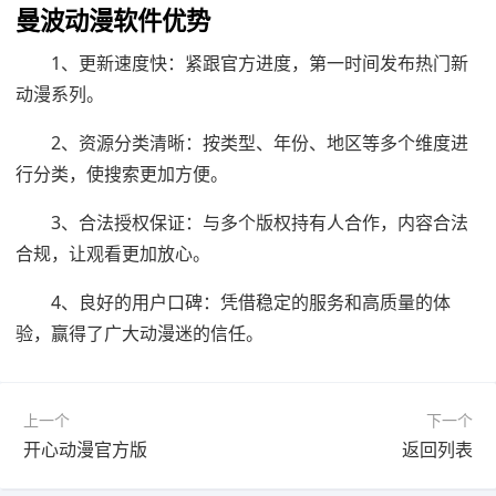
曼波动漫软件优势
1、更新速度快：紧跟官方进度，第一时间发布热门新
动漫系列。
2、资源分类清晰：按类型、年份、地区等多个维度进
行分类，使搜索更加方便。
3、合法授权保证：与多个版权持有人合作，内容合法
合规，让观看更加放心。
4、良好的用户口碑：凭借稳定的服务和高质量的体
验，赢得了广大动漫迷的信任。
上一个
下一个
开心动漫官方版
返回列表