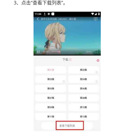
3、点击“查看下载列表”。