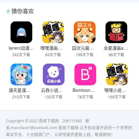
猜你喜欢
lanerc动漫app下载无广告版
嘿嘿漫画官方版
囧次元最新版无广告纯净版
全是漫画app的所有版本
242次下载
63次下载
199次下载
96次下载
漫天星漫画app官网下载安装最新版
云吞小说官网网页版
Bomtoon漫画2025官方正版
嘿嘿小说安卓版
210次下载
133次下载
78次下载
169次下载
Copyright © 2022 奇闻下载网
208115365
联
系:maroface1@outlook.com
奇闻下载网-让手机玩家开启另一个世界的
真实平台，十大网游门户，公测专题齐更新上线，敬请期待！