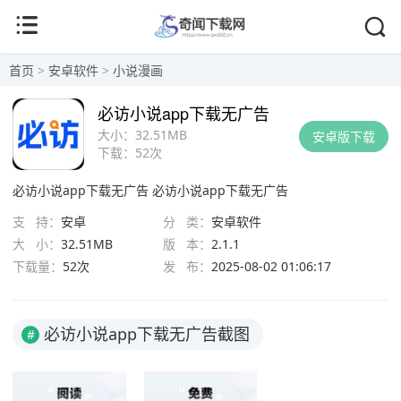
首页
>
安卓软件
>
小说漫画
必访小说app下载无广告
大小：
32.51MB
安卓版下载
下载：
52次
必访小说app下载无广告
必访小说app下载无广告
支 持：
安卓
分 类：
安卓软件
大 小：
32.51MB
版 本：
2.1.1
下载量：
52次
发 布：
2025-08-02 01:06:17
必访小说app下载无广告截图
#