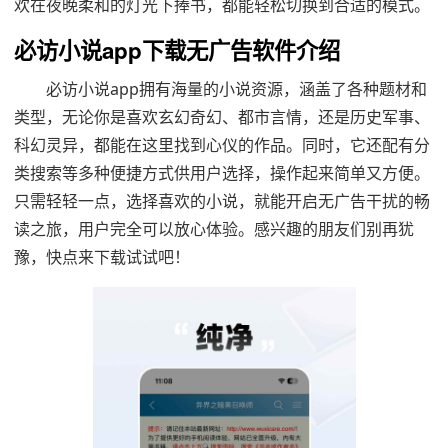
欢在夜晚柔和的灯光下捧书，都能轻松切换到合适的模式。
必访小说app下载无广告软件介绍
必访小说app拥有海量的小说资源，涵盖了各种题材和
类型，无论你是喜欢玄幻奇幻、都市言情，还是历史军事、
科幻灵异，都能在这里找到心仪的作品。同时，它还配有分
类搜索等多种便捷方式供用户选择，操作起来简单又方便。
只需轻轻一点，选择喜欢的小说，就能开启无广告干扰的畅
读之旅，用户完全可以放心体验。感兴趣的朋友们别再犹
豫，快点来下载试试吧！