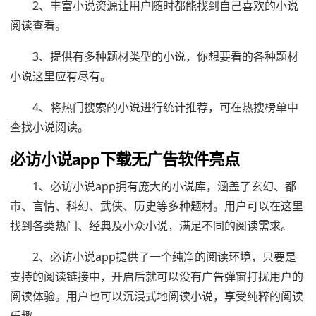
2、丰富小说资源让用户随时都能找到自己喜欢的小说
阅读查看。
3、提供有多种题材类型的小说，你想要看的各种题材
小说这里应有尽有。
4、将热门搜索的小说进行统计推荐，可在热搜榜单中
查找小说阅读。
必访小说app下载无广告软件亮点
1、必访小说app拥有庞大的小说库，涵盖了玄幻、都
市、言情、科幻、武侠、历史等多种题材。用户可以在这里
找到各类热门、经典及小众小说，满足不同的阅读需求。
2、必访小说app提供了一个纯净的阅读环境，只要是
支持的阅读链接中，开启后就可以没有广告弹窗打扰用户的
阅读体验。用户也可以沉浸式地阅读小说，享受纯粹的阅读