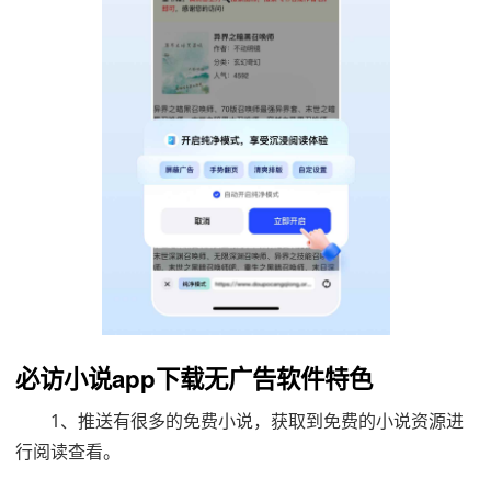
必访小说app下载无广告软件特色
1、推送有很多的免费小说，获取到免费的小说资源进
行阅读查看。