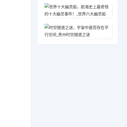
世界十
2020
时空隧
2020