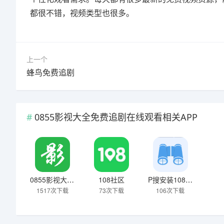
都很不错，视频类型也很多。
上一个
蜂鸟免费追剧
0855影视大全免费追剧在线观看相关APP
0855影视大全免费追剧在线观看
108社区
P搜安装1080P
1517次下载
73次下载
106次下载