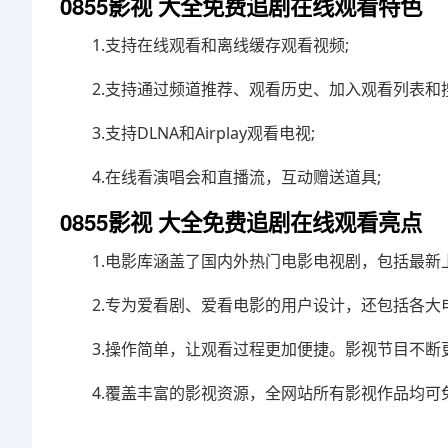
0855影视 大全免费追剧在线观看特色
1.支持在线观看和离线缓存观看视频;
2.支持通过频道推荐、观看历史、加入观看列表和
3.支持DLNA和Airplay观看电视;
4.在线看演唱会和直播流，互动赠送道具;
0855影视 大全免费追剧在线观看亮点
1.电影库涵盖了国内外热门电影电视剧，包括最
2.专为爱看剧、爱看电影的用户设计，还包括各
3.操作简单，让观看过程更加便捷。影视节目不
4.覆盖丰富的影视资源，全网站所有影视作品均