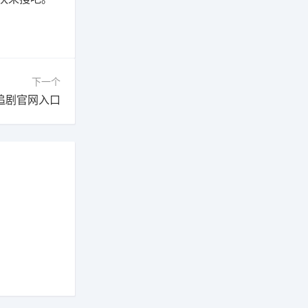
下一个
追剧官网入口