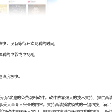
速快，没有等待狂欢观看的时间;
想看的电影或电视剧;
载速度极快。
常受玩家欢迎的免费观剧软件。软件依靠强大的技术支持，提供高
享受大量令人兴奋的内容。支持高清播放模式的一键切换，满足
影视软件里很多人常用。如果你想找到更多你想看的视频，那就