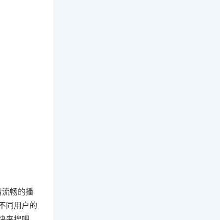
清流畅的播
不同用户的
快来搜吧。