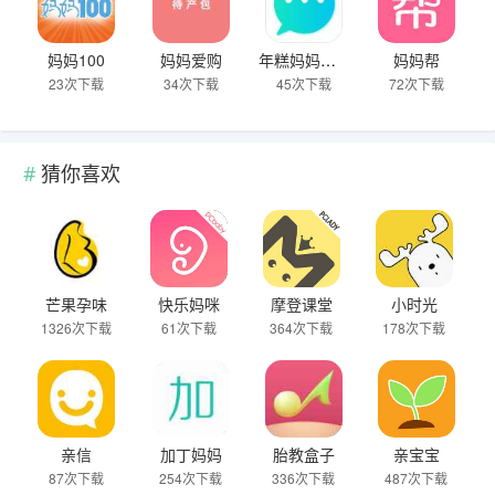
妈妈100
妈妈爱购
年糕妈妈育儿
妈妈帮
23次下载
34次下载
45次下载
72次下载
猜你喜欢
芒果孕味
快乐妈咪
摩登课堂
小时光
1326次下载
61次下载
364次下载
178次下载
亲信
加丁妈妈
胎教盒子
亲宝宝
87次下载
254次下载
336次下载
487次下载